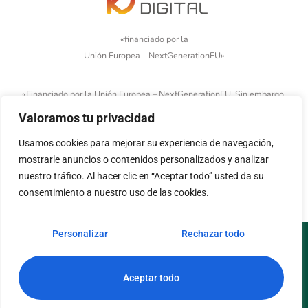
«financiado por la
Unión Europea – NextGenerationEU»
«Financiado por la Unión Europea – NextGenerationEU. Sin embargo,
los puntos de vista y las opiniones expresadas son únicamente los
Valoramos tu privacidad
del autor o autores y no reflejan necesariamente los de la Unión
Usamos cookies para mejorar su experiencia de navegación,
Europea o la Comisión Europea. Ni la Unión Europea ni la Comisión
mostrarle anuncios o contenidos personalizados y analizar
Europea pueden ser consideradas responsables de las mismas»
nuestro tráfico. Al hacer clic en “Aceptar todo” usted da su
consentimiento a nuestro uso de las cookies.
Personalizar
Rechazar todo
Aviso legal
Política de cookies
Política de privacidad
Accesibilidad
Aceptar todo
© Copyright 2026. Todos los derechos reservados.