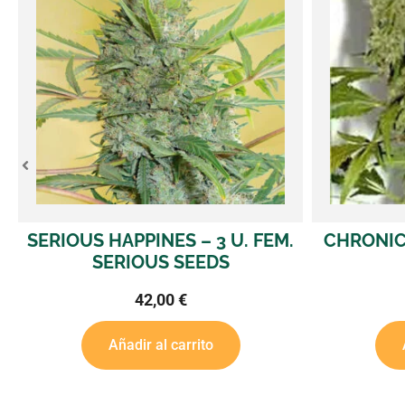
PPINES – 3 U. FEM.
CHRONIC – 3 U. FEM. S
IOUS SEEDS
SEEDS
42,00
€
42,00
€
dir al carrito
Añadir al carrito