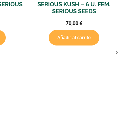
ERIOUS KUSH – 6 U. FEM.
STRAWBERRY AKEI
SERIOUS SEEDS
SERIOUS
70,00
€
80,0
Añadir al carrito
Añadir al 