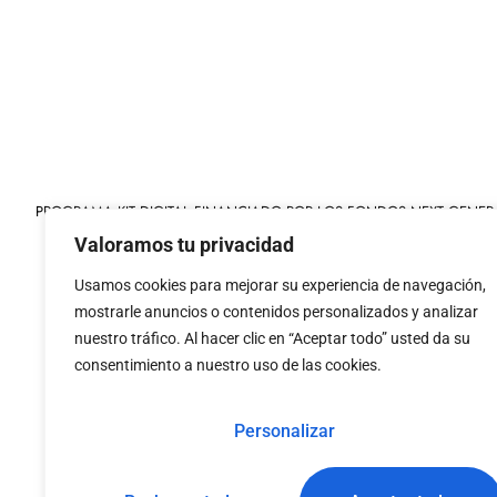
PROGRAMA KIT DIGITAL FINANCIADO POR LOS FONDOS NEXT GENER
MECANISMO DE RECUPERACIÓN Y RESILIENCIA
Valoramos tu privacidad
Usamos cookies para mejorar su experiencia de navegación,
mostrarle anuncios o contenidos personalizados y analizar
nuestro tráfico. Al hacer clic en “Aceptar todo” usted da su
consentimiento a nuestro uso de las cookies.
«financiado por la
«Financiado por la Uni
Unión Europea – NextGenerationEU»
necesariamente los 
Personalizar