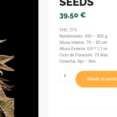
SEEDS
39,50
€
THC: 27%
Rendimiento: 450 – 500 g
Altura interior: 70 – 85 cm
Altura Exterior: 0,9 ? 1,1 m
Ciclo de Floración: 75 días
Cosecha: Apr – Nov.
Añadir al carrit