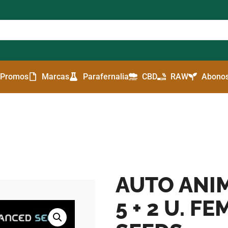
Promos
Marcas
Parafernalia
CBD
RAW
Abonos
AUTO ANI
5 + 2 U. F