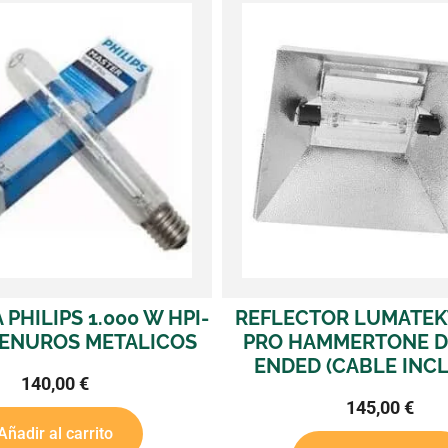
TOR LUMATEKTEKKEN
REFLECTOR ADJUST-
MMERTONE DOUBLE
CASQUILLO HEL
 (CABLE INCLUIDO)
100,00
€
145,00
€
Leer más