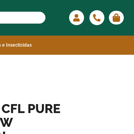
 e Insecticidas
 CFL PURE
 W