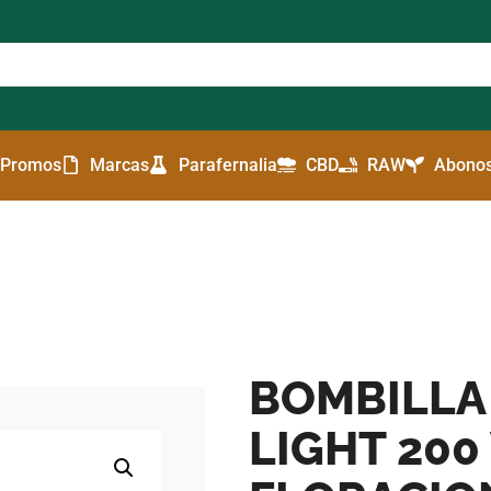
Promos
Marcas
Parafernalia
CBD
RAW
Abonos
BOMBILLA
LIGHT 200