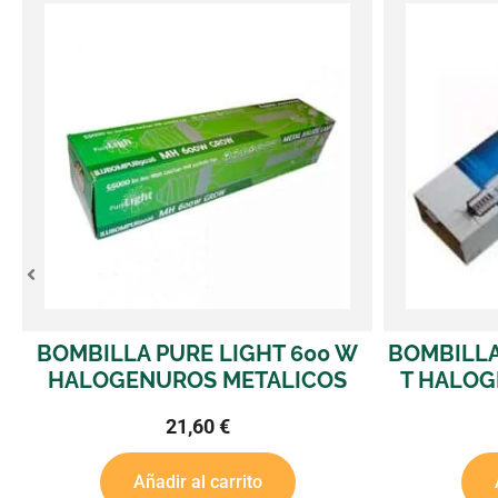
W
BOMBILLA PHILIPS 1.000 W HPI-
REFLEC
T HALOGENUROS METALICOS
PRO HA
ENDED
140,00
€
Añadir al carrito