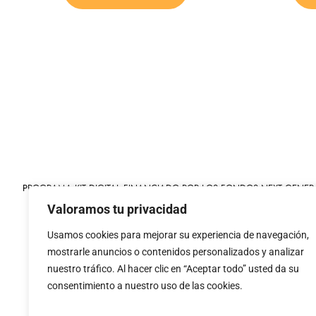
PROGRAMA KIT DIGITAL FINANCIADO POR LOS FONDOS NEXT GENER
MECANISMO DE RECUPERACIÓN Y RESILIENCIA
Valoramos tu privacidad
Usamos cookies para mejorar su experiencia de navegación,
mostrarle anuncios o contenidos personalizados y analizar
nuestro tráfico. Al hacer clic en “Aceptar todo” usted da su
consentimiento a nuestro uso de las cookies.
«financiado por la
«Financiado por la Uni
Unión Europea – NextGenerationEU»
necesariamente los 