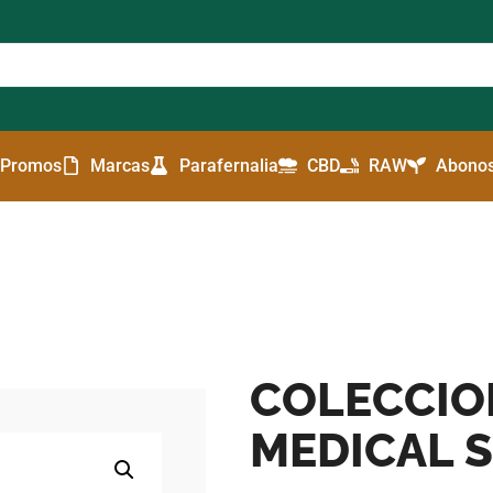
Promos
Marcas
Parafernalia
CBD
RAW
Abonos
COLECCION
MEDICAL 