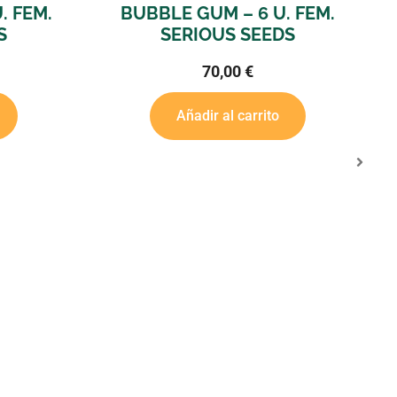
EM.
BUBBLE GUM – 6 U. FEM.
STRA
SERIOUS SEEDS
70,00
€
Añadir al carrito