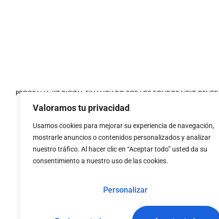
PROGRAMA KIT DIGITAL FINANCIADO POR LOS FONDOS NEXT GENER
MECANISMO DE RECUPERACIÓN Y RESILIENCIA
Valoramos tu privacidad
Usamos cookies para mejorar su experiencia de navegación,
mostrarle anuncios o contenidos personalizados y analizar
nuestro tráfico. Al hacer clic en “Aceptar todo” usted da su
consentimiento a nuestro uso de las cookies.
«financiado por la
«Financiado por la Unión 
Unión Europea – NextGenerationEU»
necesariamente los de 
Personalizar