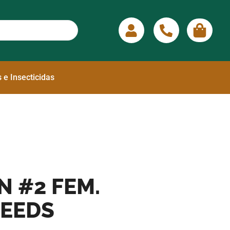
 e Insecticidas
 #2 FEM.
SEEDS