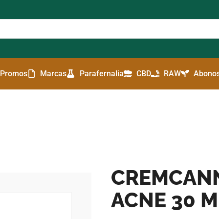
Promos
Marcas
Parafernalia
CBD
RAW
Abonos
CREMCANN
ACNE 30 M