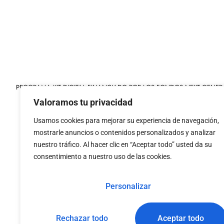
PROGRAMA KIT DIGITAL FINANCIADO POR LOS FONDOS NEXT GENER
MECANISMO DE RECUPERACIÓN Y RESILIENCIA
Valoramos tu privacidad
Usamos cookies para mejorar su experiencia de navegación,
mostrarle anuncios o contenidos personalizados y analizar
nuestro tráfico. Al hacer clic en “Aceptar todo” usted da su
consentimiento a nuestro uso de las cookies.
«financiado por la
«Financiado por la Uni
Unión Europea – NextGenerationEU»
necesariamente los 
Personalizar
Rechazar todo
Aceptar todo