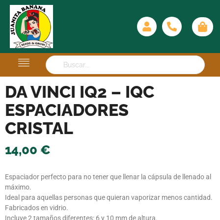
DA VINCI IQ2 – IQC
ESPACIADORES
CRISTAL
14,00
€
Espaciador perfecto para no tener que llenar la cápsula de llenado al
máximo.
Ideal para aquellas personas que quieran vaporizar menos cantidad.
Fabricados en vidrio.
Incluye 2 tamaños diferentes: 6 y 10 mm de altura.