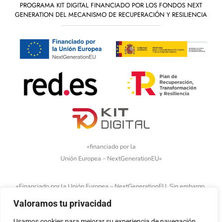
PROGRAMA KIT DIGITAL FINANCIADO POR LOS FONDOS NEXT
GENERATION DEL MECANISMO DE RECUPERACIÓN Y RESILIENCIA
«financiado por la
Unión Europea – NextGenerationEU»
«Financiado por la Unión Europea – NextGenerationEU. Sin embargo,
los puntos de vista y las opiniones expresadas son únicamente los
Valoramos tu privacidad
del autor o autores y no reflejan necesariamente los de la Unión
Usamos cookies para mejorar su experiencia de navegación,
Europea o la Comisión Europea. Ni la Unión Europea ni la Comisión