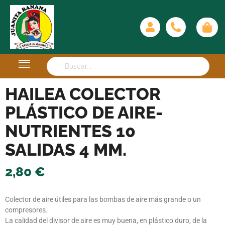
HAILEA COLECTOR
PLÁSTICO DE AIRE-
NUTRIENTES 10
SALIDAS 4 MM.
2,80
€
Colector de aire útiles para las bombas de aire más grande o un
compresores.
La calidad del divisor de aire es muy buena, en plástico duro, de la