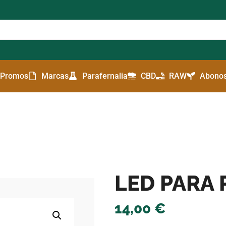
Promos
Marcas
Parafernalia
CBD
RAW
Abonos
LED PARA
14,00
€