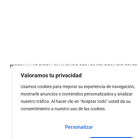
PROGRAMA KIT DIGITAL FINANCIADO POR LOS FONDOS NEXT GENER
MECANISMO DE RECUPERACIÓN Y RESILIENCIA
Valoramos tu privacidad
Usamos cookies para mejorar su experiencia de navegación,
mostrarle anuncios o contenidos personalizados y analizar
nuestro tráfico. Al hacer clic en “Aceptar todo” usted da su
consentimiento a nuestro uso de las cookies.
«financiado por la
«Financiado por la Uni
Unión Europea – NextGenerationEU»
necesariamente los 
Personalizar