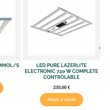
ITE
.LED LUMII BLACK 720 W
L
OMPLETE
ELECTRONIC SIN BALASTRO
E
1.870 ΜMOL/S
345,00
€
Añadir al carrito