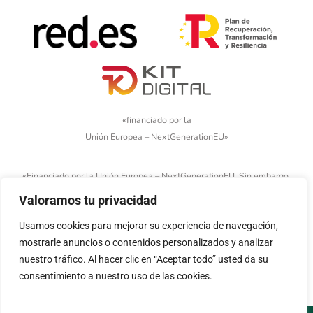
«financiado por la
Unión Europea – NextGenerationEU»
«Financiado por la Unión Europea – NextGenerationEU. Sin embargo,
los puntos de vista y las opiniones expresadas son únicamente los
Valoramos tu privacidad
del autor o autores y no reflejan necesariamente los de la Unión
Usamos cookies para mejorar su experiencia de navegación,
Europea o la Comisión Europea. Ni la Unión Europea ni la Comisión
mostrarle anuncios o contenidos personalizados y analizar
Europea pueden ser consideradas responsables de las mismas»
nuestro tráfico. Al hacer clic en “Aceptar todo” usted da su
consentimiento a nuestro uso de las cookies.