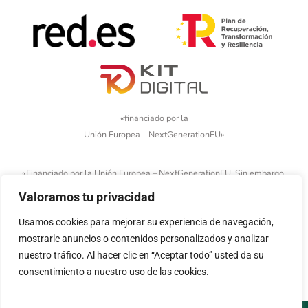
«financiado por la
Unión Europea – NextGenerationEU»
«Financiado por la Unión Europea – NextGenerationEU. Sin embargo,
los puntos de vista y las opiniones expresadas son únicamente los
Valoramos tu privacidad
del autor o autores y no reflejan necesariamente los de la Unión
Usamos cookies para mejorar su experiencia de navegación,
Europea o la Comisión Europea. Ni la Unión Europea ni la Comisión
mostrarle anuncios o contenidos personalizados y analizar
Europea pueden ser consideradas responsables de las mismas»
nuestro tráfico. Al hacer clic en “Aceptar todo” usted da su
consentimiento a nuestro uso de las cookies.