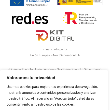
«financiado por la
Unión Europea – NextGenerationEU»
«Financiado por la Unión Europea – NextGenerationEU. Sin embargo,
los puntos de vista y las opiniones expresadas son únicamente los
Valoramos tu privacidad
del autor o autores y no reflejan necesariamente los de la Unión
Europea o la Comisión Europea. Ni la Unión Europea ni la Comisión
Usamos cookies para mejorar su experiencia de navegación,
Europea pueden ser consideradas responsables de las mismas»
mostrarle anuncios o contenidos personalizados y analizar
nuestro tráfico. Al hacer clic en “Aceptar todo” usted da su
consentimiento a nuestro uso de las cookies.