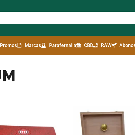
Promos
Marcas
Parafernalia
CBD
RAW
Abonos
UM