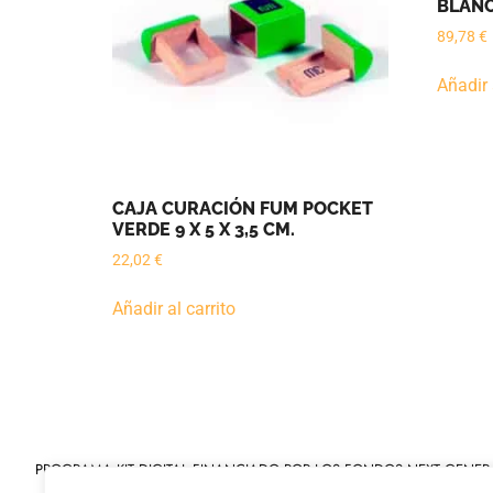
BLANCA
89,78
€
Añadir 
CAJA CURACIÓN FUM POCKET
VERDE 9 X 5 X 3,5 CM.
22,02
€
Añadir al carrito
PROGRAMA KIT DIGITAL FINANCIADO POR LOS FONDOS NEXT GENER
MECANISMO DE RECUPERACIÓN Y RESILIENCIA