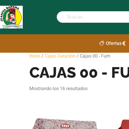
Ofertas
Inicio
/
Cajas Curación
/ Cajas 00 - Fum
CAJAS 00 - F
Mostrando los 16 resultados