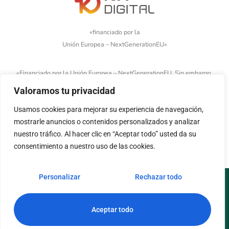
«financiado por la
Unión Europea – NextGenerationEU»
«Financiado por la Unión Europea – NextGenerationEU. Sin embargo,
los puntos de vista y las opiniones expresadas son únicamente los
Valoramos tu privacidad
del autor o autores y no reflejan necesariamente los de la Unión
Usamos cookies para mejorar su experiencia de navegación,
Europea o la Comisión Europea. Ni la Unión Europea ni la Comisión
mostrarle anuncios o contenidos personalizados y analizar
Europea pueden ser consideradas responsables de las mismas»
nuestro tráfico. Al hacer clic en “Aceptar todo” usted da su
consentimiento a nuestro uso de las cookies.
Personalizar
Rechazar todo
Aviso legal
Política de cookies
Política de privacidad
Accesibilidad
Aceptar todo
© Copyright 2026. Todos los derechos reservados.