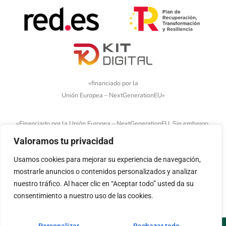
«financiado por la
Unión Europea – NextGenerationEU»
«Financiado por la Unión Europea – NextGenerationEU. Sin embargo,
los puntos de vista y las opiniones expresadas son únicamente los
Valoramos tu privacidad
del autor o autores y no reflejan necesariamente los de la Unión
Europea o la Comisión Europea. Ni la Unión Europea ni la Comisión
Usamos cookies para mejorar su experiencia de navegación,
Europea pueden ser consideradas responsables de las mismas»
mostrarle anuncios o contenidos personalizados y analizar
nuestro tráfico. Al hacer clic en “Aceptar todo” usted da su
consentimiento a nuestro uso de las cookies.