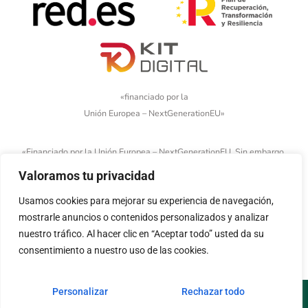
«financiado por la
Unión Europea – NextGenerationEU»
«Financiado por la Unión Europea – NextGenerationEU. Sin embargo,
los puntos de vista y las opiniones expresadas son únicamente los
Valoramos tu privacidad
del autor o autores y no reflejan necesariamente los de la Unión
Usamos cookies para mejorar su experiencia de navegación,
Europea o la Comisión Europea. Ni la Unión Europea ni la Comisión
mostrarle anuncios o contenidos personalizados y analizar
Europea pueden ser consideradas responsables de las mismas»
nuestro tráfico. Al hacer clic en “Aceptar todo” usted da su
consentimiento a nuestro uso de las cookies.
Personalizar
Rechazar todo
Aviso legal
Política de cookies
Política de privacidad