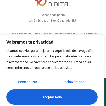
«financiado por la
Unión Europea – NextGenerationEU»
«Financiado por la Unión Europea – NextGenerationEU. Sin embargo,
los puntos de vista y las opiniones expresadas son únicamente los
Valoramos tu privacidad
del autor o autores y no reflejan necesariamente los de la Unión
Usamos cookies para mejorar su experiencia de navegación,
Europea o la Comisión Europea. Ni la Unión Europea ni la Comisión
mostrarle anuncios o contenidos personalizados y analizar
Europea pueden ser consideradas responsables de las mismas»
nuestro tráfico. Al hacer clic en “Aceptar todo” usted da su
consentimiento a nuestro uso de las cookies.
Personalizar
Rechazar todo
Aviso legal
Política de cookies
Política de privacidad
Accesibilidad
Aceptar todo
© Copyright 2026. Todos los derechos reservados.