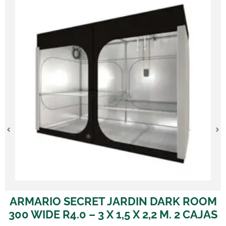
RMARIO SECRET JARDIN DARK ROOM
ARM
0 WIDE R4.0 – 3 X 1,5 X 2,2 M. 2 CAJAS