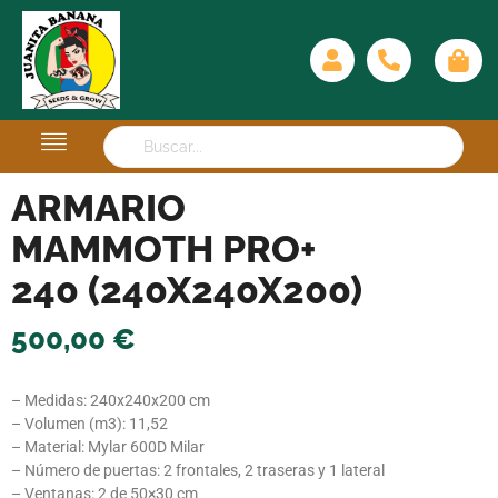
ARMARIO
MAMMOTH PRO+
240 (240X240X200)
500,00
€
– Medidas: 240x240x200 cm
– Volumen (m3): 11,52
– Material: Mylar 600D Milar
– Número de puertas: 2 frontales, 2 traseras y 1 lateral
– Ventanas: 2 de 50×30 cm