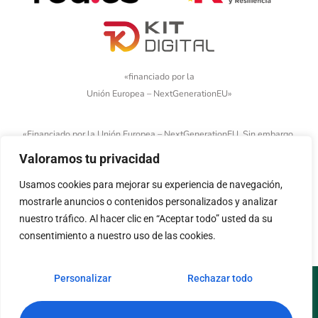
«financiado por la
Unión Europea – NextGenerationEU»
«Financiado por la Unión Europea – NextGenerationEU. Sin embargo,
los puntos de vista y las opiniones expresadas son únicamente los
Valoramos tu privacidad
del autor o autores y no reflejan necesariamente los de la Unión
Europea o la Comisión Europea. Ni la Unión Europea ni la Comisión
Usamos cookies para mejorar su experiencia de navegación,
Europea pueden ser consideradas responsables de las mismas»
mostrarle anuncios o contenidos personalizados y analizar
nuestro tráfico. Al hacer clic en “Aceptar todo” usted da su
consentimiento a nuestro uso de las cookies.
Personalizar
Rechazar todo
Aviso legal
Política de cookies
Política de privacidad
Accesibilidad