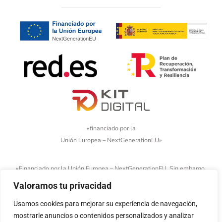
«financiado por la
Unión Europea – NextGenerationEU»
«Financiado por la Unión Europea – NextGenerationEU. Sin embargo,
los puntos de vista y las opiniones expresadas son únicamente los
Valoramos tu privacidad
del autor o autores y no reflejan necesariamente los de la Unión
Europea o la Comisión Europea. Ni la Unión Europea ni la Comisión
Usamos cookies para mejorar su experiencia de navegación,
Europea pueden ser consideradas responsables de las mismas»
mostrarle anuncios o contenidos personalizados y analizar