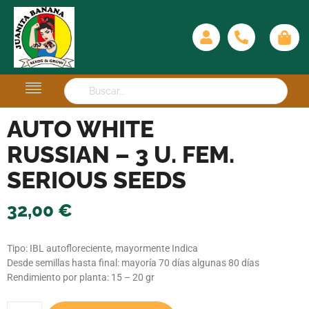
AUTO WHITE
RUSSIAN – 3 U. FEM.
SERIOUS SEEDS
32,00
€
Tipo: IBL autofloreciente, mayormente Indica
Desde semillas hasta final: mayoría 70 días algunas 80 días
Rendimiento por planta: 15 – 20 gr