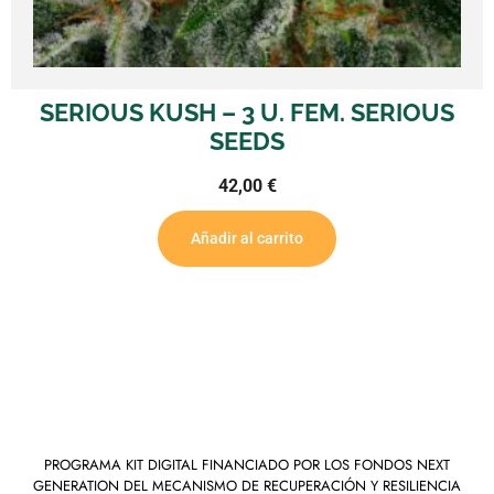
RIOUS KUSH – 3 U. FEM. SERIOUS
SERI
SEEDS
42,00
€
Añadir al carrito
PROGRAMA KIT DIGITAL FINANCIADO POR LOS FONDOS NEXT
GENERATION DEL MECANISMO DE RECUPERACIÓN Y RESILIENCIA