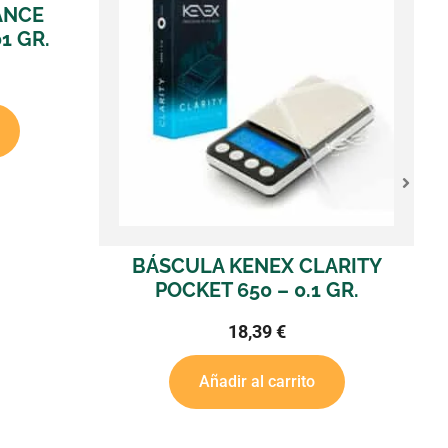
BÁSCULA ON BALANCE S
& BAG 50 – 0.001 G
88,57
€
Añadir al carrito
 KENEX CLARITY
 650 – 0.1 GR.
18,39
€
dir al carrito