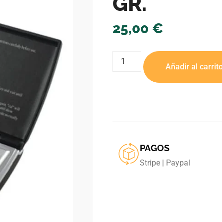
GR.
25,00
€
Añadir al carrit
PAGOS
Stripe | Paypal