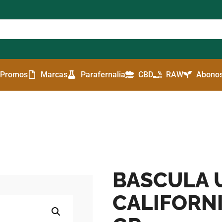
Promos
Marcas
Parafernalia
CBD
RAW
Abonos
BASCULA 
CALIFORNI