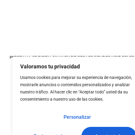
PROGRAMA KIT DIGITAL FINANCIADO POR LOS FONDOS NEXT GENER
MECANISMO DE RECUPERACIÓN Y RESILIENCIA
Valoramos tu privacidad
Usamos cookies para mejorar su experiencia de navegación,
mostrarle anuncios o contenidos personalizados y analizar
nuestro tráfico. Al hacer clic en “Aceptar todo” usted da su
consentimiento a nuestro uso de las cookies.
«financiado por la
«Financiado por la Uni
Unión Europea – NextGenerationEU»
necesariamente los 
Personalizar