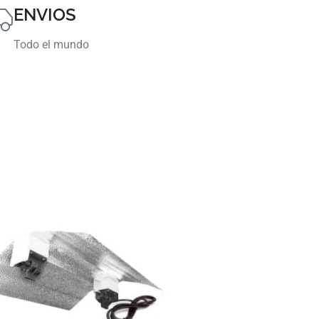
ENVIOS
Todo el mundo
REFLECTOR LUMII
BLACK PRO CERAM
18,00
€
Añadir al carrito