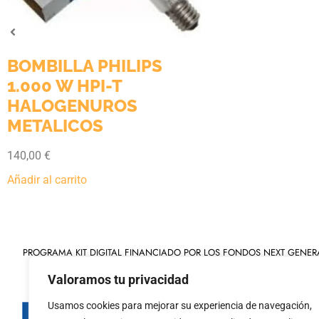
OMBILLA PHILIPS
.000 W HPI-T
ALOGENUROS
ETALICOS
40,00
€
adir al carrito
PROGRAMA KIT DIGITAL FINANCIADO POR LOS FONDOS NEXT GENER
MECANISMO DE RECUPERACIÓN Y RESILIENCIA
Valoramos tu privacidad
Usamos cookies para mejorar su experiencia de navegación,