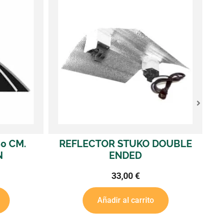
REFLECTOR AD
CASQUILLO
100,
Leer 
EFLECTOR STUKO DOUBLE
ENDED
33,00
€
Añadir al carrito