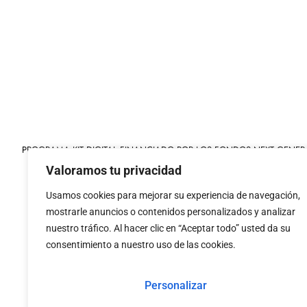
PROGRAMA KIT DIGITAL FINANCIADO POR LOS FONDOS NEXT GENER
MECANISMO DE RECUPERACIÓN Y RESILIENCIA
Valoramos tu privacidad
Usamos cookies para mejorar su experiencia de navegación,
mostrarle anuncios o contenidos personalizados y analizar
nuestro tráfico. Al hacer clic en “Aceptar todo” usted da su
consentimiento a nuestro uso de las cookies.
«financiado por la
«Financiado por la Uni
Unión Europea – NextGenerationEU»
necesariamente los 
Personalizar