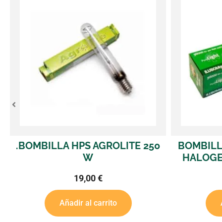
HPS AGROLITE 250
BOMBILLA PURE LIGHT 
W
HALOGENUROS METAL
19,00
€
15,84
€
dir al carrito
Añadir al carrito