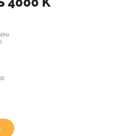
 4000 K
 50Hz
0
00
o