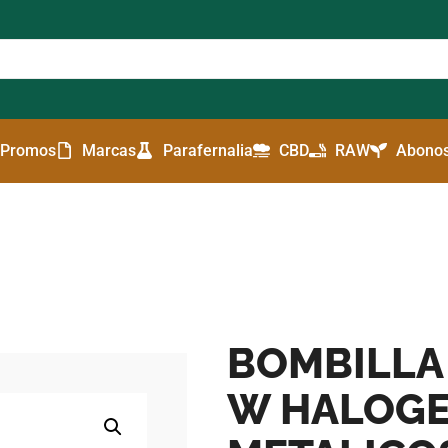
Promos
Marcas
Parafernalia
CBD
RAW
Abonos
BOMBILLA
W HALOG