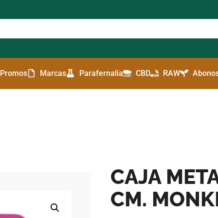
Promos
Marcas
Parafernalia
CBD
RAW
Abonos
CAJA METAL
CM. MONK