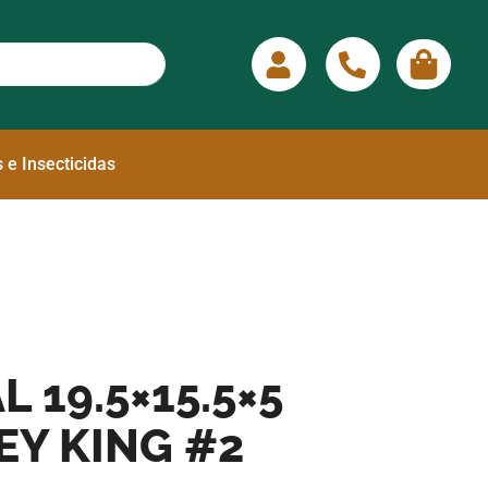
 e Insecticidas
 19.5×15.5×5
EY KING #2