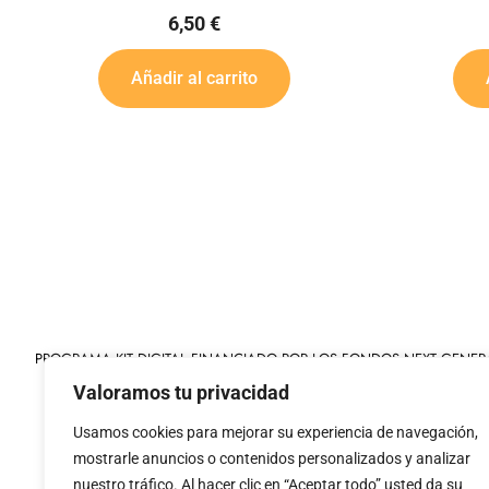
3,00
€
ito
Añadir al carrito
PROGRAMA KIT DIGITAL FINANCIADO POR LOS FONDOS NEXT GENER
MECANISMO DE RECUPERACIÓN Y RESILIENCIA
Valoramos tu privacidad
Usamos cookies para mejorar su experiencia de navegación,
mostrarle anuncios o contenidos personalizados y analizar
nuestro tráfico. Al hacer clic en “Aceptar todo” usted da su