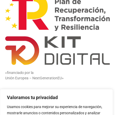
«financiado por la
Unión Europea – NextGenerationEU»
«Financiado por la Unión Europea – NextGenerationEU. Sin
Valoramos tu privacidad
embargo, los puntos de vista y las opiniones expresadas son
únicamente los del autor o autores y no reflejan necesariamente
Usamos cookies para mejorar su experiencia de navegación,
los de la Unión Europea o la Comisión Europea. Ni la Unión
mostrarle anuncios o contenidos personalizados y analizar
Europea ni la Comisión Europea pueden ser consideradas