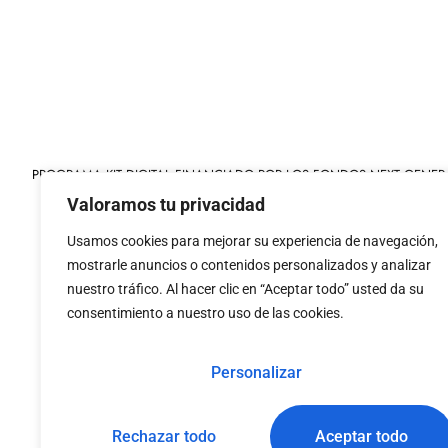
PROGRAMA KIT DIGITAL FINANCIADO POR LOS FONDOS NEXT GENER
MECANISMO DE RECUPERACIÓN Y RESILIENCIA
Valoramos tu privacidad
Usamos cookies para mejorar su experiencia de navegación,
mostrarle anuncios o contenidos personalizados y analizar
nuestro tráfico. Al hacer clic en “Aceptar todo” usted da su
consentimiento a nuestro uso de las cookies.
«financiado por la
«Financiado por la Uni
Unión Europea – NextGenerationEU»
necesariamente los 
Personalizar
Rechazar todo
Aceptar todo