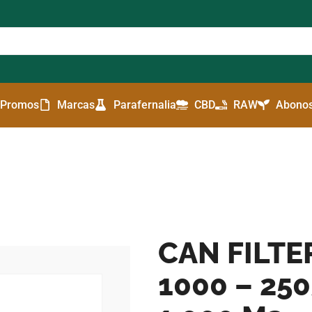
Promos
Marcas
Parafernalia
CBD
RAW
Abonos
CAN FILTE
1000 – 250