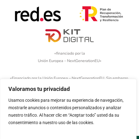
«financiado por la
Unión Europea – NextGenerationEU»
«Financiado por la Unión Europea – NextGenerationEU. Sin embargo,
los puntos de vista y las opiniones expresadas son únicamente los
Valoramos tu privacidad
del autor o autores y no reflejan necesariamente los de la Unión
Usamos cookies para mejorar su experiencia de navegación,
Europea o la Comisión Europea. Ni la Unión Europea ni la Comisión
mostrarle anuncios o contenidos personalizados y analizar
Europea pueden ser consideradas responsables de las mismas»
nuestro tráfico. Al hacer clic en “Aceptar todo” usted da su
consentimiento a nuestro uso de las cookies.