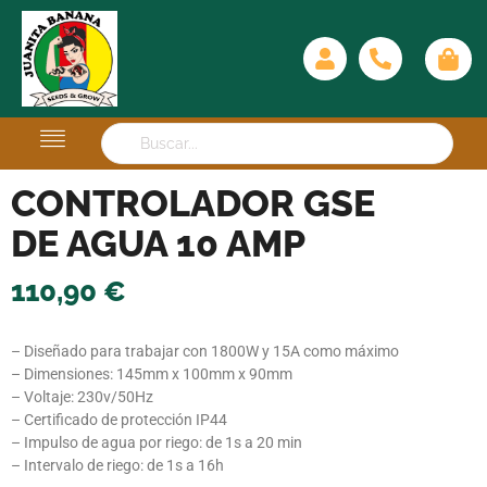
CONTROLADOR GSE
DE AGUA 10 AMP
110,90
€
– Diseñado para trabajar con 1800W y 15A como máximo
– Dimensiones: 145mm x 100mm x 90mm
– Voltaje: 230v/50Hz
– Certificado de protección IP44
– Impulso de agua por riego: de 1s a 20 min
– Intervalo de riego: de 1s a 16h