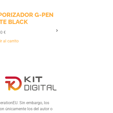
PORIZADOR G-PEN
VAPORIZADOR
ITE BLACK
VAPORITE TITANI
WAX
00
€
42,00
€
r al carrito
Añadir al carrito
erationEU. Sin embargo, los
on únicamente los del autor o