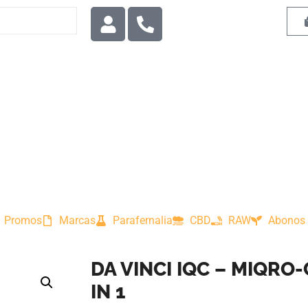
Promos
Marcas
Parafernalia
CBD
RAW
Abonos 
DA VINCI IQC – MIQRO-
IN 1