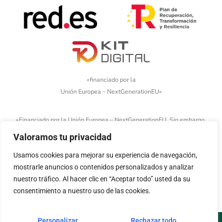
«financiado por la
Unión Europea – NextGenerationEU»
«Financiado por la Unión Europea – NextGenerationEU. Sin embargo,
los puntos de vista y las opiniones expresadas son únicamente los
Valoramos tu privacidad
del autor o autores y no reflejan necesariamente los de la Unión
Europea o la Comisión Europea. Ni la Unión Europea ni la Comisión
Usamos cookies para mejorar su experiencia de navegación,
Europea pueden ser consideradas responsables de las mismas»
mostrarle anuncios o contenidos personalizados y analizar
nuestro tráfico. Al hacer clic en “Aceptar todo” usted da su
consentimiento a nuestro uso de las cookies.
Personalizar
Rechazar todo