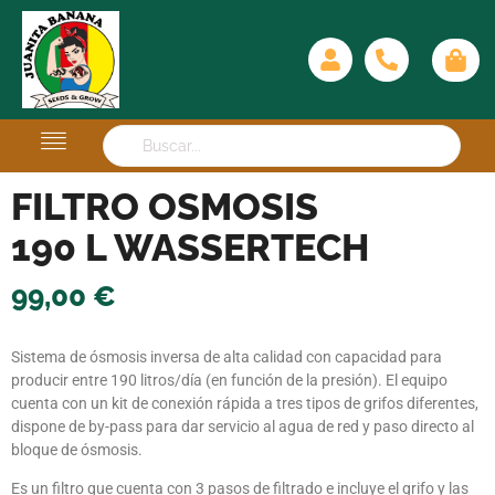
FILTRO OSMOSIS
190 L WASSERTECH
99,00
€
Sistema de ósmosis inversa de alta calidad con capacidad para
producir entre 190 litros/día (en función de la presión). El equipo
cuenta con un kit de conexión rápida a tres tipos de grifos diferentes,
dispone de by-pass para dar servicio al agua de red y paso directo al
bloque de ósmosis.
Es un filtro que cuenta con 3 pasos de filtrado e incluye el grifo y las