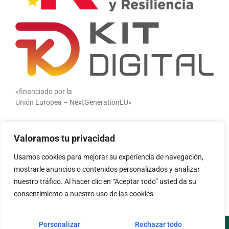
«financiado por la
Unión Europea – NextGenerationEU»
«Financiado por la Unión Europea – NextGenerationEU. Sin
Valoramos tu privacidad
embargo, los puntos de vista y las opiniones expresadas son
únicamente los del autor o autores y no reflejan
Usamos cookies para mejorar su experiencia de navegación,
necesariamente los de la Unión Europea o la Comisión
mostrarle anuncios o contenidos personalizados y analizar
Europea. Ni la Unión Europea ni la Comisión Europea pueden
nuestro tráfico. Al hacer clic en “Aceptar todo” usted da su
ser consideradas responsables de las mismas»
consentimiento a nuestro uso de las cookies.
Personalizar
Rechazar todo