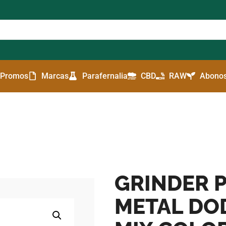
Promos
Marcas
Parafernalia
CBD
RAW
Abonos
GRINDER 
METAL D