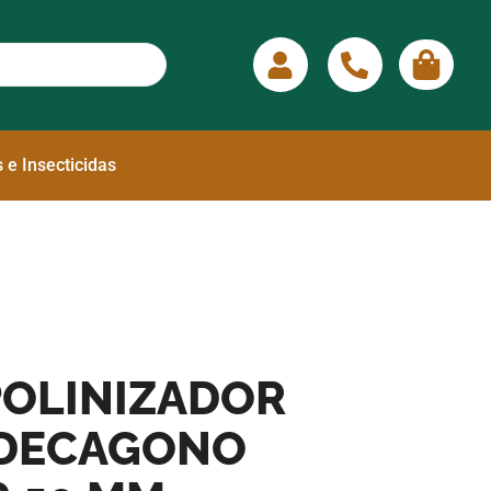
 e Insecticidas
POLINIZADOR
ODECAGONO