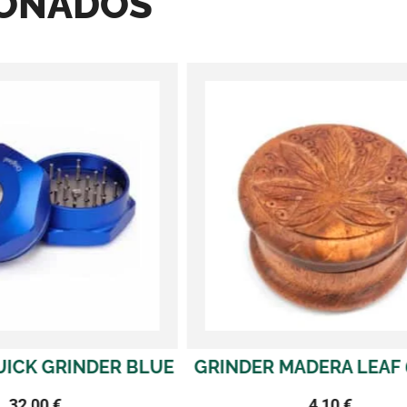
IONADOS
MADERA LEAF 60 MM.
GRINDER QUICK GR
ORANGE
4,10
€