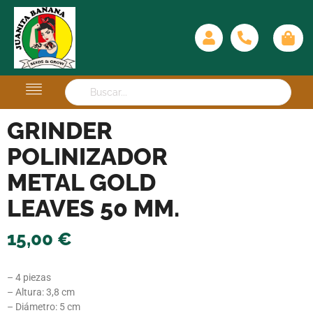
GRINDER
POLINIZADOR
METAL GOLD
LEAVES 50 MM.
15,00
€
– 4 piezas
– Altura: 3,8 cm
– Diámetro: 5 cm