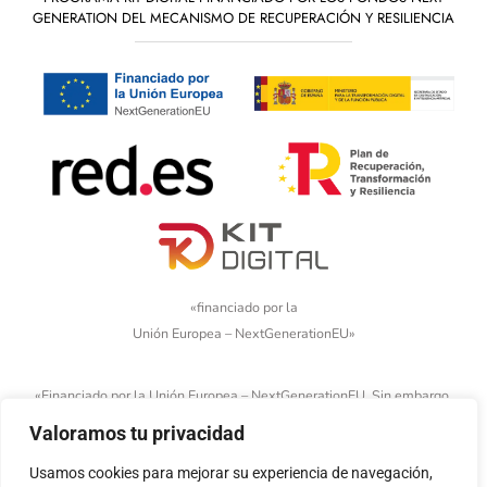
GENERATION DEL MECANISMO DE RECUPERACIÓN Y RESILIENCIA
«financiado por la
Unión Europea – NextGenerationEU»
«Financiado por la Unión Europea – NextGenerationEU. Sin embargo,
los puntos de vista y las opiniones expresadas son únicamente los
Valoramos tu privacidad
del autor o autores y no reflejan necesariamente los de la Unión
Europea o la Comisión Europea. Ni la Unión Europea ni la Comisión
Usamos cookies para mejorar su experiencia de navegación,