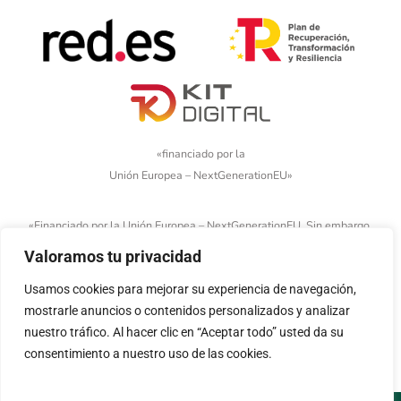
«financiado por la
Unión Europea – NextGenerationEU»
«Financiado por la Unión Europea – NextGenerationEU. Sin embargo,
los puntos de vista y las opiniones expresadas son únicamente los
Valoramos tu privacidad
del autor o autores y no reflejan necesariamente los de la Unión
Usamos cookies para mejorar su experiencia de navegación,
Europea o la Comisión Europea. Ni la Unión Europea ni la Comisión
mostrarle anuncios o contenidos personalizados y analizar
Europea pueden ser consideradas responsables de las mismas»
nuestro tráfico. Al hacer clic en “Aceptar todo” usted da su
consentimiento a nuestro uso de las cookies.