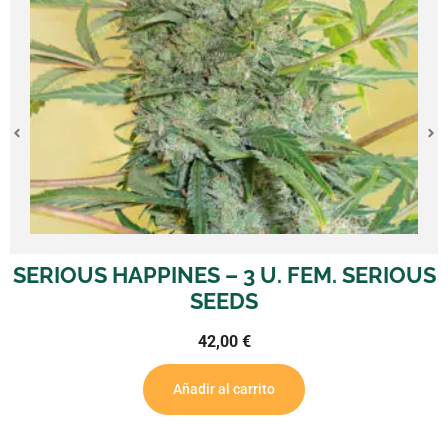
 HAPPINES – 3 U. FEM. SERIOUS
AUTO 
SEEDS
42,00
€
Añadir al carrito