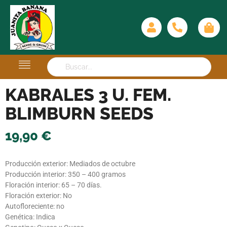
KABRALES 3 U. FEM.
BLIMBURN SEEDS
19,90
€
Producción exterior: Mediados de octubre
Producción interior: 350 – 400 gramos
Floración interior: 65 – 70 días.
Floración exterior: No
Autofloreciente: no
Genética: Indica