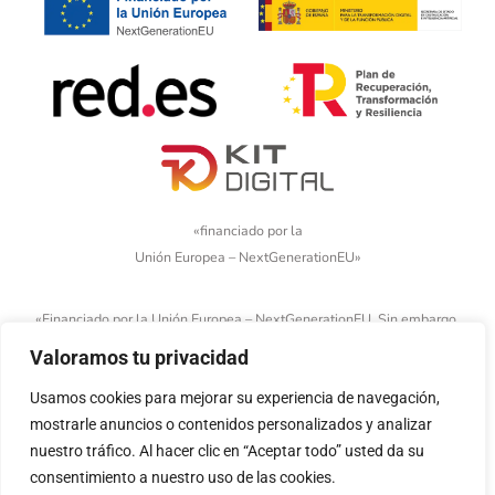
«financiado por la
Unión Europea – NextGenerationEU»
«Financiado por la Unión Europea – NextGenerationEU. Sin embargo,
los puntos de vista y las opiniones expresadas son únicamente los
Valoramos tu privacidad
del autor o autores y no reflejan necesariamente los de la Unión
Usamos cookies para mejorar su experiencia de navegación,
Europea o la Comisión Europea. Ni la Unión Europea ni la Comisión
mostrarle anuncios o contenidos personalizados y analizar
Europea pueden ser consideradas responsables de las mismas»
nuestro tráfico. Al hacer clic en “Aceptar todo” usted da su
consentimiento a nuestro uso de las cookies.