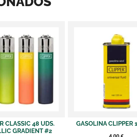
IONADOS
GASOLINA CLIPPER 133 ML.
CLIPPER MIC
NEBU
4,00
€