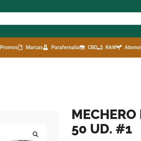
Promos
Marcas
Parafernalia
CBD
RAW
Abonos
MECHERO 
50 UD. #1