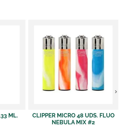
RO 48 UDS. FLUO
CLIPPER COCINA WAVE BL
LA MIX #2
1 UD.