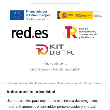
«financiado por la
Unión Europea – NextGenerationEU»
«Financiado por la Unión Europea – NextGenerationEU. Sin embargo,
los puntos de vista y las opiniones expresadas son únicamente los
Valoramos tu privacidad
del autor o autores y no reflejan necesariamente los de la Unión
Usamos cookies para mejorar su experiencia de navegación,
Europea o la Comisión Europea. Ni la Unión Europea ni la Comisión
mostrarle anuncios o contenidos personalizados y analizar
Europea pueden ser consideradas responsables de las mismas»