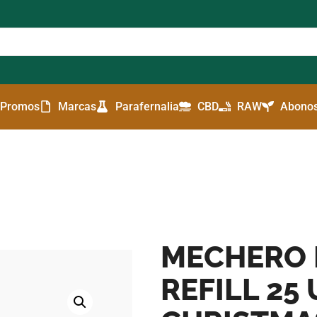
Promos
Marcas
Parafernalia
CBD
RAW
Abonos
MECHERO 
REFILL 25