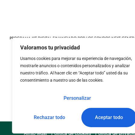
PROGRAMA KIT DIGITAL FINANCIADO POR LOS FONDOS NEXT GENER
MECANISMO DE RECUPERACIÓN Y RESILIENCIA
Valoramos tu privacidad
Usamos cookies para mejorar su experiencia de navegación,
mostrarle anuncios o contenidos personalizados y analizar
nuestro tráfico. Al hacer clic en “Aceptar todo” usted da su
consentimiento a nuestro uso de las cookies.
«financiado por la
«Financiado por la Uni
Unión Europea – NextGenerationEU»
necesariamente los 
Personalizar
Rechazar todo
Aceptar todo
Aviso legal
Política de cookies
Política de privaci