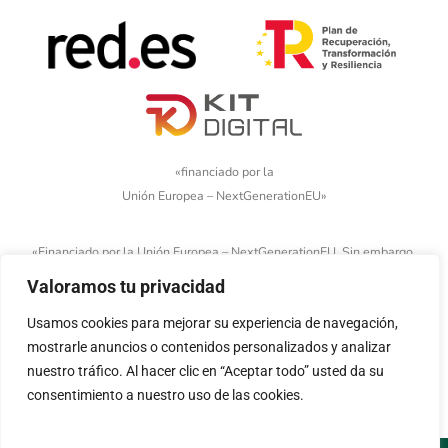
«financiado por la
Unión Europea – NextGenerationEU»
«Financiado por la Unión Europea – NextGenerationEU. Sin embargo,
los puntos de vista y las opiniones expresadas son únicamente los
Valoramos tu privacidad
del autor o autores y no reflejan necesariamente los de la Unión
Usamos cookies para mejorar su experiencia de navegación,
Europea o la Comisión Europea. Ni la Unión Europea ni la Comisión
mostrarle anuncios o contenidos personalizados y analizar
Europea pueden ser consideradas responsables de las mismas»
nuestro tráfico. Al hacer clic en “Aceptar todo” usted da su
consentimiento a nuestro uso de las cookies.