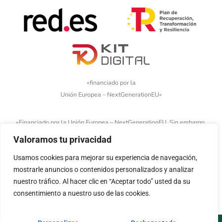
«financiado por la
Unión Europea – NextGenerationEU»
«Financiado por la Unión Europea – NextGenerationEU. Sin embargo,
los puntos de vista y las opiniones expresadas son únicamente los
Valoramos tu privacidad
del autor o autores y no reflejan necesariamente los de la Unión
Usamos cookies para mejorar su experiencia de navegación,
Europea o la Comisión Europea. Ni la Unión Europea ni la Comisión
mostrarle anuncios o contenidos personalizados y analizar
Europea pueden ser consideradas responsables de las mismas»
nuestro tráfico. Al hacer clic en “Aceptar todo” usted da su
consentimiento a nuestro uso de las cookies.