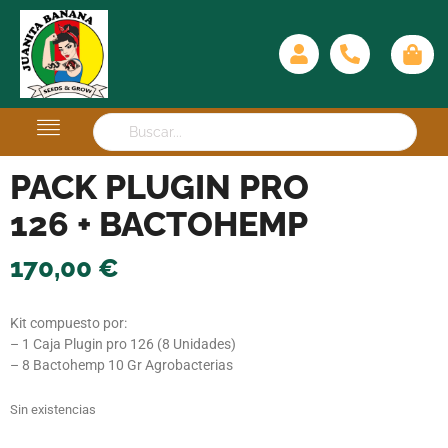
PACK PLUGIN PRO
126 + BACTOHEMP
170,00
€
Kit compuesto por:
– 1 Caja Plugin pro 126 (8 Unidades)
– 8 Bactohemp 10 Gr Agrobacterias
Sin existencias