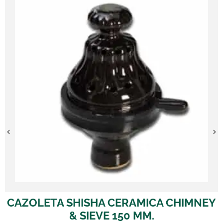
RAMICA CHIMNEY
CAZOLETA SHISHA CE
50 MM.
4,00
€