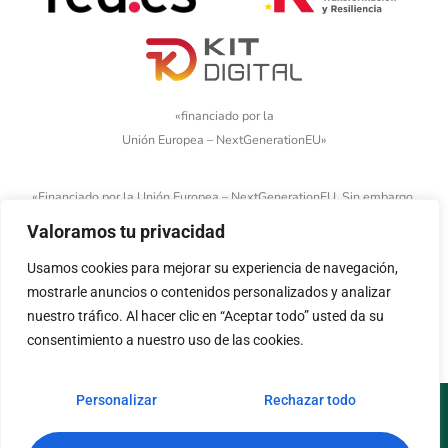
«financiado por la
Unión Europea – NextGenerationEU»
«Financiado por la Unión Europea – NextGenerationEU. Sin embargo,
los puntos de vista y las opiniones expresadas son únicamente los
Valoramos tu privacidad
del autor o autores y no reflejan necesariamente los de la Unión
Europea o la Comisión Europea. Ni la Unión Europea ni la Comisión
Usamos cookies para mejorar su experiencia de navegación,
Europea pueden ser consideradas responsables de las mismas»
mostrarle anuncios o contenidos personalizados y analizar
nuestro tráfico. Al hacer clic en “Aceptar todo” usted da su
consentimiento a nuestro uso de las cookies.
Personalizar
Rechazar todo
Aviso legal
Política de cookies
Política de privacidad
Accesibilidad