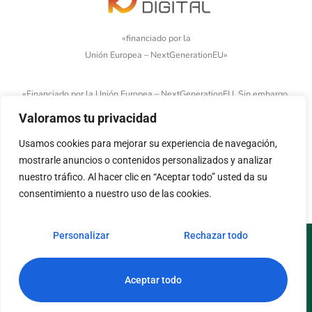
«financiado por la
Unión Europea – NextGenerationEU»
«Financiado por la Unión Europea – NextGenerationEU. Sin embargo,
los puntos de vista y las opiniones expresadas son únicamente los
Valoramos tu privacidad
del autor o autores y no reflejan necesariamente los de la Unión
Usamos cookies para mejorar su experiencia de navegación,
Europea o la Comisión Europea. Ni la Unión Europea ni la Comisión
mostrarle anuncios o contenidos personalizados y analizar
Europea pueden ser consideradas responsables de las mismas»
nuestro tráfico. Al hacer clic en “Aceptar todo” usted da su
consentimiento a nuestro uso de las cookies.
Personalizar
Rechazar todo
Aviso legal
Política de cookies
Política de privacidad
Accesibilidad
Aceptar todo
© Copyright 2026. Todos los derechos reservados.