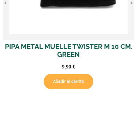
LLE TWISTER M 10 CM.
PIPA METAL SET R
GREEN
MM. M
9,90
€
dir al carrito
Añadi