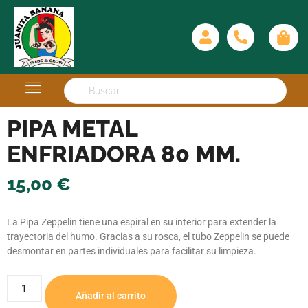
PIPA METAL
ENFRIADORA 80 MM.
15,00
€
La Pipa Zeppelin tiene una espiral en su interior para extender la
trayectoria del humo. Gracias a su rosca, el tubo Zeppelin se puede
desmontar en partes individuales para facilitar su limpieza.
Añadir al carrito