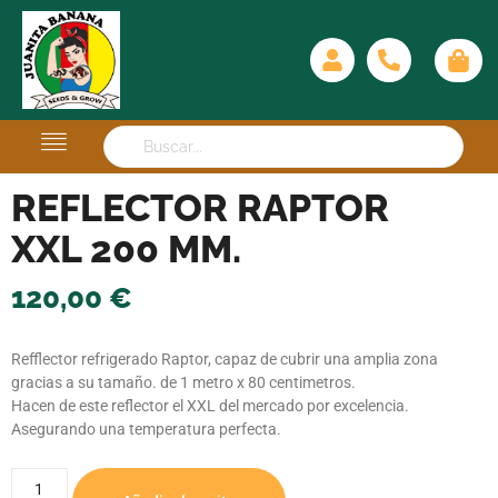
REFLECTOR RAPTOR
XXL 200 MM.
120,00
€
Refflector refrigerado Raptor, capaz de cubrir una amplia zona
gracias a su tamaño. de 1 metro x 80 centimetros.
Hacen de este reflector el XXL del mercado por excelencia.
Asegurando una temperatura perfecta.