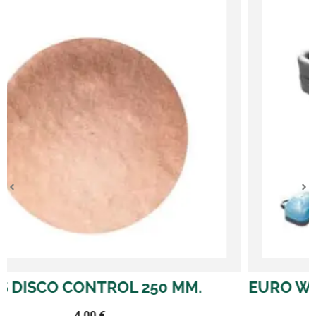
EURO WATERFARM V3 TERRA AQUATI
63,65
€