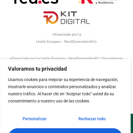
«financiado por la
Unión Europea – NextGenerationEU»
«Financiado por la Unión Europea – NextGenerationEU. Sin embargo,
los puntos de vista y las opiniones expresadas son únicamente los
Valoramos tu privacidad
del autor o autores y no reflejan necesariamente los de la Unión
Europea o la Comisión Europea. Ni la Unión Europea ni la Comisión
Usamos cookies para mejorar su experiencia de navegación,
Europea pueden ser consideradas responsables de las mismas»
mostrarle anuncios o contenidos personalizados y analizar
nuestro tráfico. Al hacer clic en “Aceptar todo” usted da su
consentimiento a nuestro uso de las cookies.
Personalizar
Rechazar todo
Aviso legal
Política de cookies
Política de privacidad
Accesibilidad