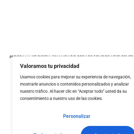
PROGRAMA KIT DIGITAL FINANCIADO POR LOS FONDOS NEXT GENER
MECANISMO DE RECUPERACIÓN Y RESILIENCIA
Valoramos tu privacidad
Usamos cookies para mejorar su experiencia de navegación,
mostrarle anuncios o contenidos personalizados y analizar
nuestro tráfico. Al hacer clic en “Aceptar todo” usted da su
consentimiento a nuestro uso de las cookies.
«financiado por la
«Financiado por la Uni
Unión Europea – NextGenerationEU»
necesariamente los 
Personalizar