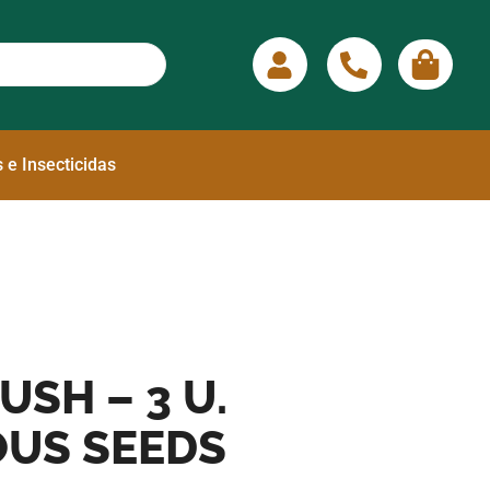
 e Insecticidas
USH – 3 U.
OUS SEEDS