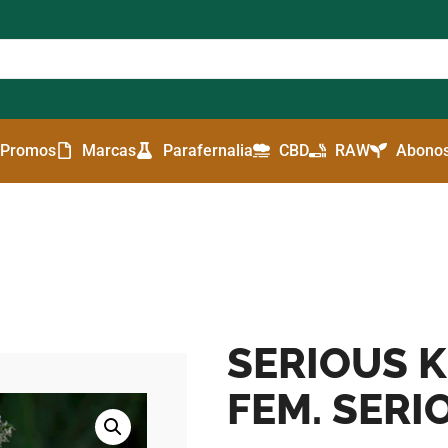
Promos
Marcas
Parafernalia
CBD
RAW
Abonos
SERIOUS K
FEM. SERI