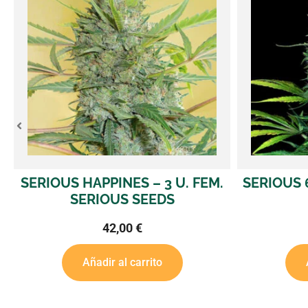
M.
SERIOUS 6 – 3 U. FEM. SERIOUS
AUTO AK 
SEEDS
32,00
€
Añadir al carrito