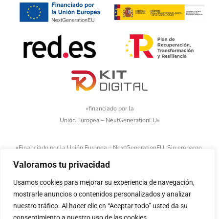
«financiado por la
Unión Europea – NextGenerationEU»
«Financiado por la Unión Europea – NextGenerationEU. Sin embargo,
los puntos de vista y las opiniones expresadas son únicamente los
Valoramos tu privacidad
del autor o autores y no reflejan necesariamente los de la Unión
Usamos cookies para mejorar su experiencia de navegación,
Europea o la Comisión Europea. Ni la Unión Europea ni la Comisión
mostrarle anuncios o contenidos personalizados y analizar
Europea pueden ser consideradas responsables de las mismas»
nuestro tráfico. Al hacer clic en “Aceptar todo” usted da su
consentimiento a nuestro uso de las cookies.