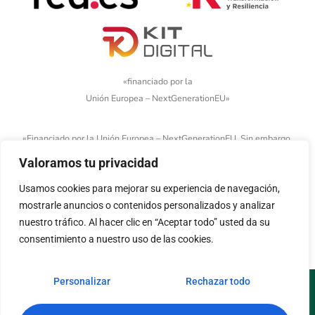
«financiado por la
Unión Europea – NextGenerationEU»
«Financiado por la Unión Europea – NextGenerationEU. Sin embargo,
los puntos de vista y las opiniones expresadas son únicamente los
Valoramos tu privacidad
del autor o autores y no reflejan necesariamente los de la Unión
Europea o la Comisión Europea. Ni la Unión Europea ni la Comisión
Usamos cookies para mejorar su experiencia de navegación,
Europea pueden ser consideradas responsables de las mismas»
mostrarle anuncios o contenidos personalizados y analizar
nuestro tráfico. Al hacer clic en “Aceptar todo” usted da su
consentimiento a nuestro uso de las cookies.
Personalizar
Rechazar todo
Aviso legal
Política de cookies
Política de privacidad
Accesibilidad