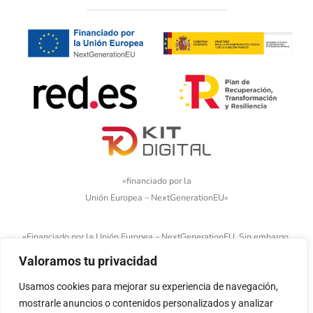
«financiado por la
Unión Europea – NextGenerationEU»
«Financiado por la Unión Europea – NextGenerationEU. Sin embargo,
los puntos de vista y las opiniones expresadas son únicamente los
Valoramos tu privacidad
del autor o autores y no reflejan necesariamente los de la Unión
Usamos cookies para mejorar su experiencia de navegación,
Europea o la Comisión Europea. Ni la Unión Europea ni la Comisión
mostrarle anuncios o contenidos personalizados y analizar
Europea pueden ser consideradas responsables de las mismas»